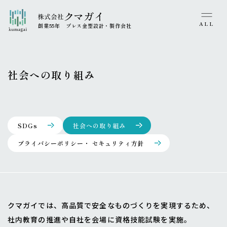
Feature
金型見込み応援！データ提供サービス
製品実績紹介
クマガイの強み
ALL
金型仕上げ応援！修理･改造･精度調整サービス
創業55年 プレス金型設計・製作会社
Company
海外協力体制
準備中
会社案内
SDGs
サービス申し込みフォーム
企業理念・沿革・代表あいさつ
社会への取り組み
SDGs
Recruit
社会への取り組み
News
プライバシーポリシー・情報セキュリティ方針
SDGs
社会への取り組み
Japanese
English
プライバシーポリシー・ セキュリティ方針
〒508-0011 岐阜県中津川市駒場1666-2917
TEL
0573-66-1759
/
FAX
0573-65-3092
© KUMAGAI.
クマガイでは、高品質で安全なものづくりを実現するため、
社内教育の推進や自社を会場に資格技能試験を実施。