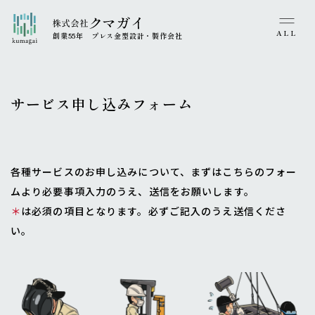
Service
ALL
創業55年 プレス金型設計・製作会社
パーツの3D化応援！データ提供サービス
Products
CAE･工程検討応援！データ提供サービス
設備紹介
サービス申し込みフォーム
Feature
金型見込み応援！データ提供サービス
製品実績紹介
クマガイの強み
金型仕上げ応援！修理･改造･精度調整サービス
Company
海外協力体制
準備中
会社案内
各種サービスのお申し込みについて、まずはこちらのフォー
SDGs
サービス申し込みフォーム
企業理念・沿革・代表あいさつ
ムより必要事項入力のうえ、送信をお願いします。
SDGs
Recruit
＊
は必須の項目となります。必ずご記入のうえ送信くださ
社会への取り組み
い。
News
プライバシーポリシー・情報セキュリティ方針
Japanese
English