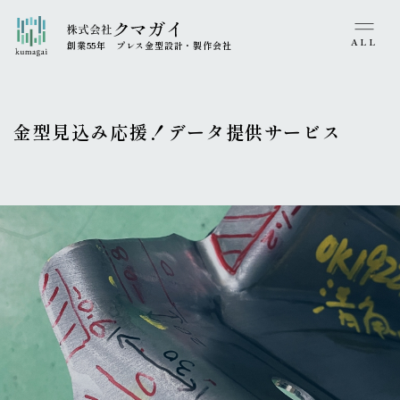
会社案内
SDGs
サービス申し込みフォーム
企業理念・沿革・代表あいさつ
ALL
創業55年 プレス金型設計・製作会社
SDGs
Recruit
社会への取り組み
News
プライバシーポリシー・情報セキュリティ方針
金型見込み応援！データ提供サービス
Japanese
English
〒508-0011 岐阜県中津川市駒場1666-2917
TEL
0573-66-1759
/
FAX
0573-65-3092
© KUMAGAI.