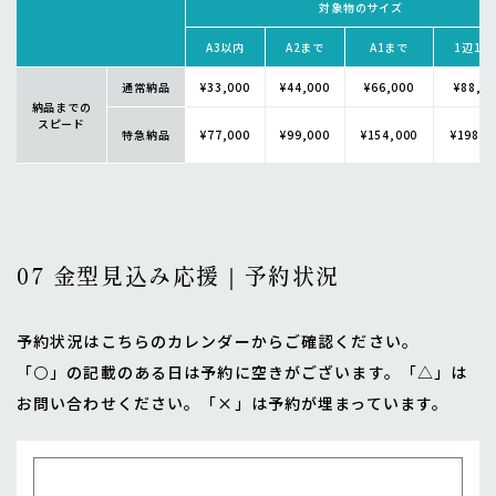
対象物のサイズ
A3以内
A2まで
A1まで
1辺1m
通常納品
¥33,000
¥44,000
¥66,000
¥88,0
納品までの
スピード
特急納品
¥77,000
¥99,000
¥154,000
¥198,
07 金型見込み応援｜予約状況
予約状況はこちらのカレンダーからご確認ください。
「⚪」の記載のある日は予約に空きがございます。「△」は
お問い合わせください。「×」は予約が埋まっています。